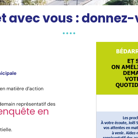
et avec vous : donnez-v
icipale
 en matière d’action
demain représentatif des
enquête en
ielle.